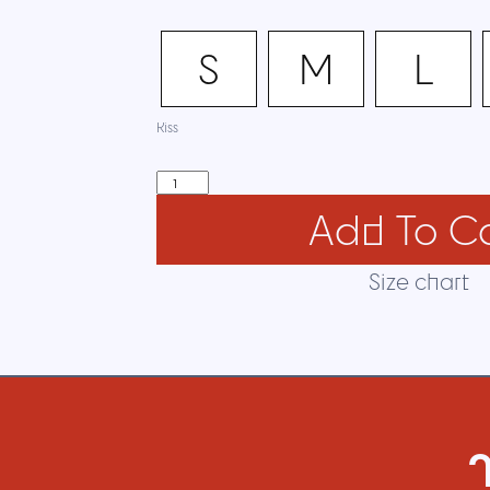
S
M
L
Kiss
Add To Ca
Size chart
ר