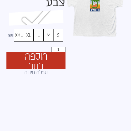
צבע
XXL
XL
L
M
S
נקה
הוספה
לסל
טבלת מידות