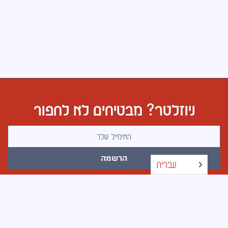
ניוזלטר? מבטיחים לא לחפור
כתובת אימייל
הרשמה
עברית
כל הזכויות שמורות © 2026 · בוטלג · עיצוב אתרים באהבה
ובעצב