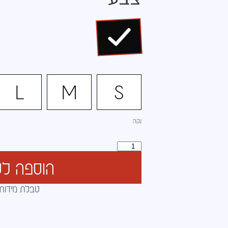
L
M
S
נקה
הוספה לס
טבלת מידות