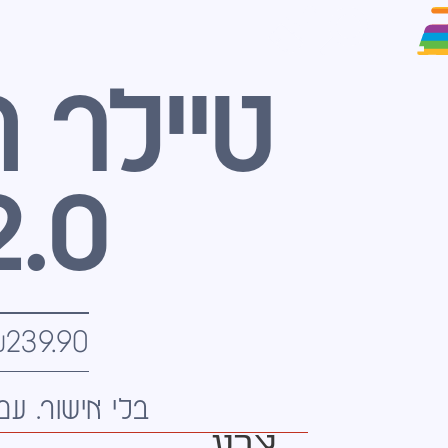
טיילר ה
2.0
₪
239.90
בלי אישור. עם 
צבע