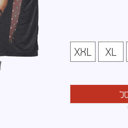
XXL
XL
ל