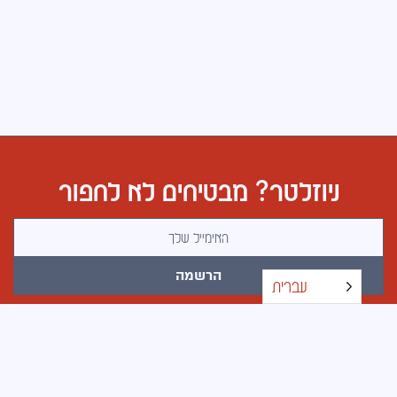
ניוזלטר? מבטיחים לא לחפור
כתובת אימייל
הרשמה
עברית
כל הזכויות שמורות © 2026 · בוטלג · עיצוב אתרים באהבה
ובעצב