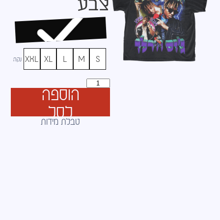
צבע
XXL
XL
L
M
S
נקה
הוספה
לסל
טבלת מידות