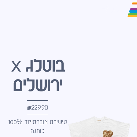
בוטלג x
ירושלים
₪
229.90
טישירט אוברסייזד 100%
כותנה