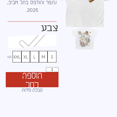
נתפר והודפס בתל אביב,
2025.
צבע
XXL
XL
L
M
S
נקה
הוספה
לסל
טבלת מידות