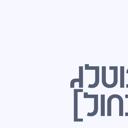
וטלג
חול]