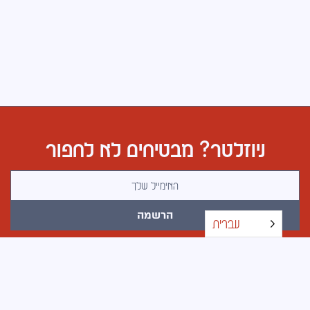
ניוזלטר? מבטיחים לא לחפור
כתובת אימייל
הרשמה
עברית
כל הזכויות שמורות © 2026 · בוטלג · עיצוב אתרים באהבה
ובעצב