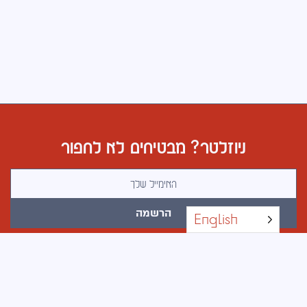
ניוזלטר? מבטיחים לא לחפור
Email address
הרשמה
English
כל הזכויות שמורות © 2026 · בוטלג · עיצוב אתרים באהבה ובעצב
Privacy Policy
·
Accessibility Statement