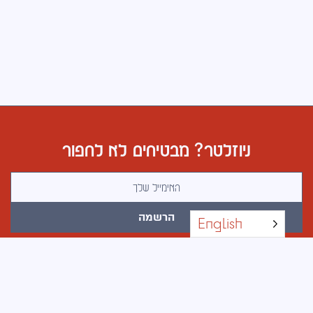
ניוזלטר? מבטיחים לא לחפור
Email address
הרשמה
English
כל הזכויות שמורות © 2026 · בוטלג · עיצוב אתרים באהבה ובעצב
Privacy Policy
·
Accessibility Statement